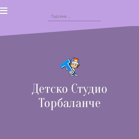
Към
съдържанието
Търсене
за:
Детско Студио
Торбаланче