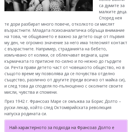
са думите за
малките деца.
Според нея
те дори разбират много повече, отколкото си мислят
възрастните. Младата психоаналитичка обръща внимание
на това, че общуването е важно за детето още от първия
му ден, че огромно значение за него има телесният контакт
с възрастните. Например, страданията на бебето,
измъчвано от колики, се облекчават веднага, щом
кърмачката го притисне по-силно и по-нежно до гърдите
си. Речта прави детето част от човешкото общество, но в
същото време му позволява да се почувства отделно
същество, различно от другите (преди всичко от майка си),
и след това да споделя по-пълноценно с околните своите
мисли, чувства и спомени.
През 1942 г. Франсоаз Маре се омъжва за Борис Долто –
руски лекар, който след Октомврийската революция
напуска родината си.
Най-характерното за подхода на Франсоаз Долто е