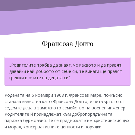
Франсоаз Долто
„Родителите трябва да знаят, че каквото и да правят,
давайки най-доброто от себе си, те винаги ще правят
грешки в очите на децата си“.
Родената на 6 ноември 1908 г. Франсоаз Маре, по-късно
станала известна като Франсоаз Долто, е четвъртото от
седемте деца в заможното семейство на военен инженер.
Родителите й принадлежат към добропорядъчната
парижка буржоазия. Те се придържат към християнския дух
и морал, консервативните ценности и порядки.