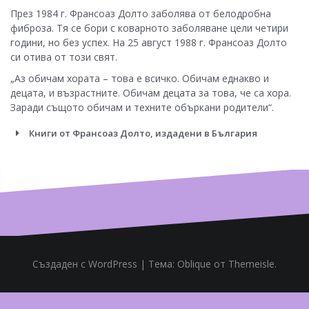
През 1984 г. Франсоаз Долто заболява от белодробна
фиброза. Тя се бори с коварното заболяване цели четири
години, но без успех. На 25 август 1988 г. Франсоаз Долто
си отива от този свят.
„Аз обичам хората – това е всичко. Обичам еднакво и
децата, и възрастните. Обичам децата за това, че са хора.
Заради същото обичам и техните объркани родители“.
Книги от Франсоаз Долто, издадени в България
Създаден с WordPress
|
Тема:
Oblique
от Themeisle.