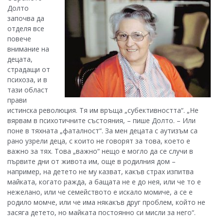
Долто
започва да
отделя все
повече
внимание на
децата,
страдащи от
психоза, и в
тази област
прави
истинска революция. Тя им връща „субективността“. „Не
вярвам в психотичните състояния, – пише Долто. – Или
поне в тяхната „фаталност“. За мен децата с аутизъм са
рано узрели деца, с които не говорят за това, което е
важно за тях. Това „важно“ нещо е могло да се случи в
първите дни от живота им, още в родилния дом –
например, на детето не му казват, какъв страх изпитва
майката, когато ражда, а бащата не е до нея, или че то е
нежелано, или че семейството е искало момиче, а се е
родило момче, или че има някакъв друг проблем, който не
засяга детето, но майката постоянно си мисли за него“.