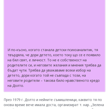
И по-късно, когато станала детски психоаналитик, тя
твърдяла, че дори детето, което току що се е появило
на бял свят, е личност. То не е собственост на
родителите си, и неговите желания и мнения трябва да
бъдат чути. Трябва да уважаваме всеки избор на
детето, дори когато той не съвпада с този, на
неговите родители – такова било нравственото кредо
на Долто.
През 1979 г. Долто и нейните съмишленици, каквито тя по
онова време вече имала доста, организират т. нар. „Зелена