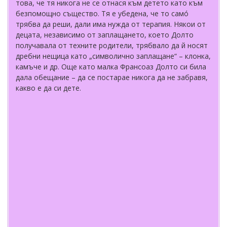
това, че тя никога не се отнася към детето като към
безпомощно същество. Тя е убедена, че то самó
трябва да реши, дали има нужда от терапия. Някои от
децата, независимо от заплащането, което Долто
получавала от техните родители, трябвало да й носят
дребни нещица като „символично заплащане“ – клонка,
камъче и др. Още като малка Франсоаз Долто си била
дала обещание – да се постарае никога да не забравя,
какво е да си дете.