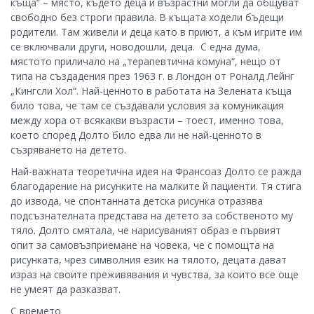
къща“ – място, където деца и възрастни могли да общуват
свободно без строги правила. В къщата ходели бъдещи
родители. Там живели и деца като в приют, а към игрите им
се включвали други, новодошли, деца. С една дума,
мястото приличало на „терапевтична комуна“, нещо от
типа на създадения през 1963 г. в Лондон от Роналд Лейнг
„Кингсли Хол“. Най-ценното в работата на Зелената къща
било това, че там се създавали условия за комуникация
между хора от всякакви възрасти – тоест, именно това,
което според Долто било едва ли не най-ценното в
съзряването на детето.
Най-важната теоретична идея на Франсоаз Долто се ражда
благодарение на рисунките на малките й пациенти. Тя стига
до извода, че спонтанната детска рисунка отразява
подсъзнателната представа на детето за собственото му
тяло. Долто смятала, че нарисуваният образ е първият
опит за самовъзприемане на човека, че с помощта на
рисунката, чрез символния език на тялото, децата дават
израз на своите преживявания и чувства, за които все още
не умеят да разказват.
С времето