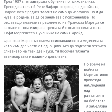
През 1937 г. тя завършва обучение по психоанализа.
Преподавателят й Рене Лафорг открива, че девойката,
надарената с редкия талант не само да изслушва, но и да
чува, е родена, за да се занимава с психоанализа. Но
решаващо влияние за решението на Франсоаз Маре да се
захване с това изиграва срещата й с психоаналитичката
Софи Моргенстерн, ученичка на самия Фройд.
Франсоаз Маре възприема психоанализата и медицината
като към две части от едно цяло. Без да подкрепя открито
сливането на тези две науки, тя посочва тяхната
взаимовръзка и взаимно допълване.
По време на
войната
Маре активно
провежда
наблюдения
над
развитието
на бебетата.
Тя забелязва
колко важни