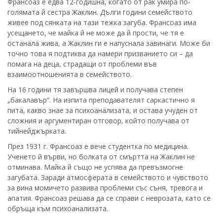
Франсоаз е едва 12-годишна, когато от рак умира по-
голямата й сестра Жаклин. Дълги години семейството
живее под сянката на тази тежка загуба. Франсоаз има
усещането, че майка й не може да й прости, че тя е
останала жива, а Жаклин ги е напуснала завинаги. Може би
точно това я подтиква да намери призванието си – да
помага на деца, страдащи от проблеми във
взаимоотношенията в семейството.
На 16 години тя завършва лицей и получава степен
„бакалавър“. На изпита преподавателят саркастично я
пита, какво знае за психоанализата, и остава учуден от
сложния и аргументиран отговор, който получава от
тийнейджърката.
През 1931 г. Франсоаз е вече студентка по медицина.
Ученето й върви, но болката от смъртта на Жаклин не
отминава. Майка й също не успява да превъзмогне
загубата. Заради атмосферата в семейството и чувството
за вина момичето развива проблеми със съня, тревога и
апатия. Франсоаз решава да се справи с неврозата, като се
обръща към психоанализата.