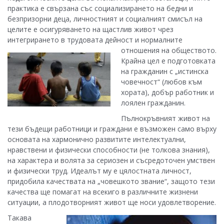
практика е свързана със социализирането на бедни и
безпризорни деца, личностният и социалният смисъл на
целите е осигуряването на щастлив живот чрез
интегрирането в трудовата дейност и нормалните
отношения на обществот
о.
Крайна цел е подготовката
на гражданин с „истинска
човечност“ (любов към
хората), добър работник и
лоялен гражданин.
Пълнокръвният живот на
тези бъдещи работници и граждани е възможен само върху
основата на хармонично развитите интелектуални,
нравствени и физически способности (не толкова знания),
на характера и волята за сериозен и съсредоточен умствен
и физически труд. Идеалът му е цялостната личност,
придобила качествата на „човешкото звание“, защото тези
качества ще помагат на всекиго в различните жизнени
ситуации, а плодотворният живот ще носи удовлетворение.
Такава