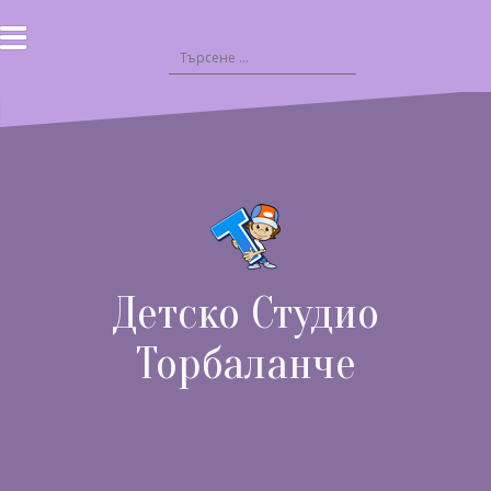
Към
съдържанието
Търсене
за:
Детско Студио
Торбаланче