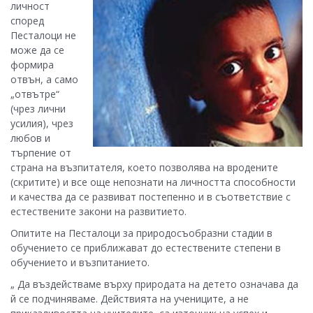
личност
според
Песталоци не
може да се
формира
отвън, а само
„отвътре“
(чрез лични
усилия), чрез
любов и
търпение от
страна на възпитателя, което позволява на вродените
(скритите) и все още непознати на личността способности
и качества да се развиват постепенно и в съответствие с
естествените закони на развитието.
Опитите на Песталоци за природосъобразни стадии в
обучението се приближават до естествените степени в
обучението и възпитанието.
„ Да въздействаме върху природата на детето означава да
й се подчиняваме. Действията на учениците, а не