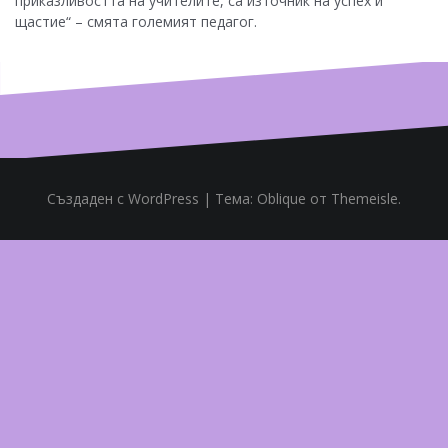
приказливостта на учителите, са източник на успех и
щастие“ – смята големият педагог.
Създаден с WordPress
|
Тема:
Oblique
от Themeisle.