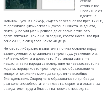
селско
стопанство.
Повлиян е от
идеите на
Жан-Жак Русо. В Нойхоф, където се установява през 1771 г.,
съпреживява физическата и духовна нищета на децата,
скитащи по улиците и решава да се заеме с тяхното
превъзпитание. Той е на 28 години, когато настанява при
себе си 15, а след това близо 40 деца.
Неговото либерално възпитание почива основно върху
взаимоучението, дисциплината чрез труд, уважението и,
най-вече, обичта и доверието. Песталоци смята, че
нещастията на народа са вследствие на невежеството на
хората, поради което чрез подходящо образование на
младото поколение може да се достигне всеобщо
благоденствие. Според него образованието трябва да
разгърне способностите на главата, сърцето и ръката, за
съзидателен труд и близост на човека с природата.