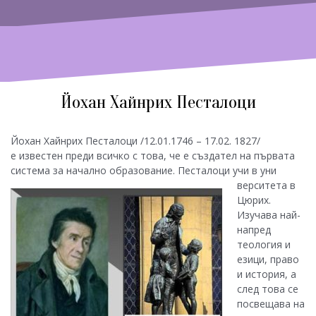
Йохан Хайнрих Песталоци
Йохан Хайнрих Песталоци /12.01.1746 – 17.02. 1827/
е известен преди всичко с това, че е създател на първата
система за начално образование. Песталоци учи в уни
верситета в
Цюрих.
Изучава най-
напред
теология и
езици, право
и история, а
след това се
посвещава на