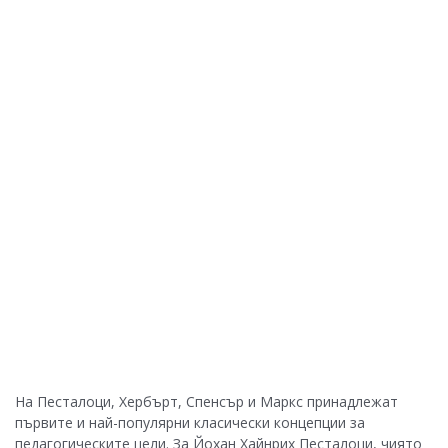
На Песталоци, Хербърт, Спенсър и Маркс принадлежат
първите и най-популярни класически концепции за
педагогическите цели. За Йохан Хайнрих Песталоци, чиято