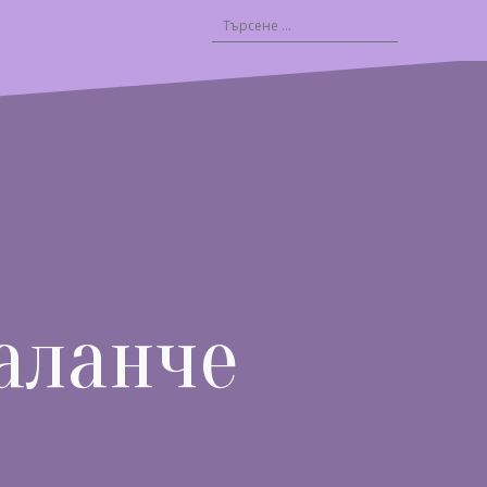
Търсене
за:
аланче