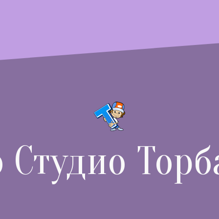
о Студио Торб