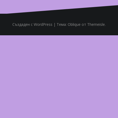
Създаден с WordPress
|
Тема:
Oblique
от Themeisle.