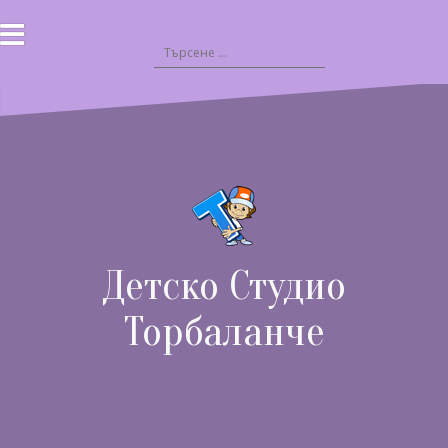
Към
съдържанието
Търсене
за:
Детско Студио
Торбаланче