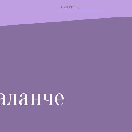
Търсене
за:
аланче