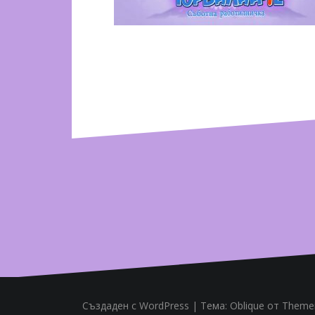
Създаден с WordPress
|
Тема:
Oblique
от Themei