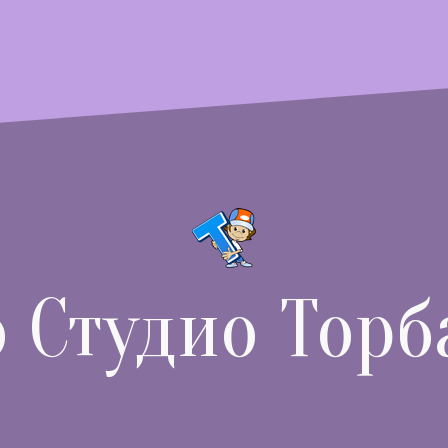
о Студио Торб