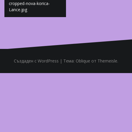
Навигация
cropped-nova-korica-
Lance.jpg
Създаден с WordPress
|
Тема:
Oblique
от Themeisle.