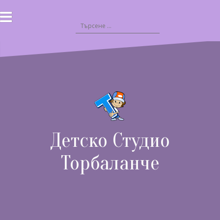
Към
съдържанието
Търсене
за:
Детско Студио
Торбаланче