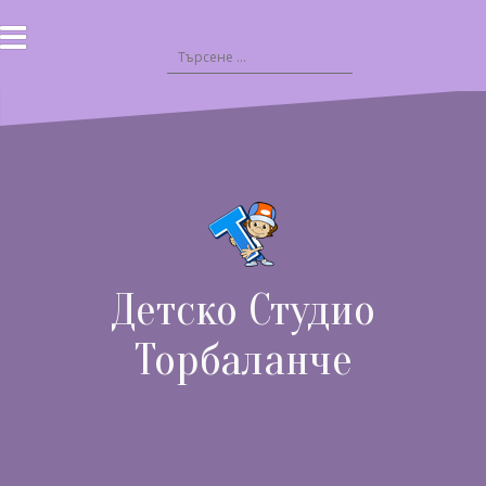
Към
съдържанието
Търсене
за:
Детско Студио
Торбаланче