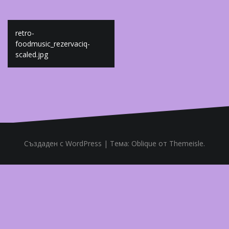
Навигация
retro-
foodmusic_rezervaciq-
scaled.jpg
Създаден с WordPress
|
Тема:
Oblique
от Themeisle.