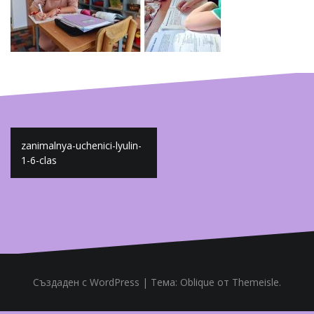
Навигация
zanimalnya-uchenici-lyulin-
1-6-clas
Създаден с WordPress
|
Тема:
Oblique
от Themeisle.