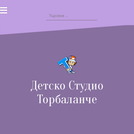
Към
съдържанието
Търсене
за:
Детско Студио
Торбаланче